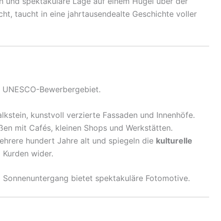
n und spektakuläre Lage auf einem Hügel über der
, taucht in eine jahrtausendealte Geschichte voller
und UNESCO-Bewerbergebiet.
kstein, kunstvoll verzierte Fassaden und Innenhöfe.
ßen mit Cafés, kleinen Shops und Werkstätten.
ehrere hundert Jahre alt und spiegeln die
kulturelle
 Kurden wider.
i Sonnenuntergang bietet spektakuläre Fotomotive.