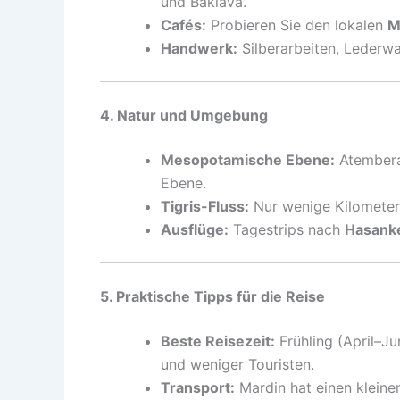
und Baklava.
Cafés:
Probieren Sie den lokalen
M
Handwerk:
Silberarbeiten, Lederwa
4. Natur und Umgebung
Mesopotamische Ebene:
Atemberau
Ebene.
Tigris-Fluss:
Nur wenige Kilometer e
Ausflüge:
Tagestrips nach
Hasank
5. Praktische Tipps für die Reise
Beste Reisezeit:
Frühling (April–J
und weniger Touristen.
Transport:
Mardin hat einen kleine