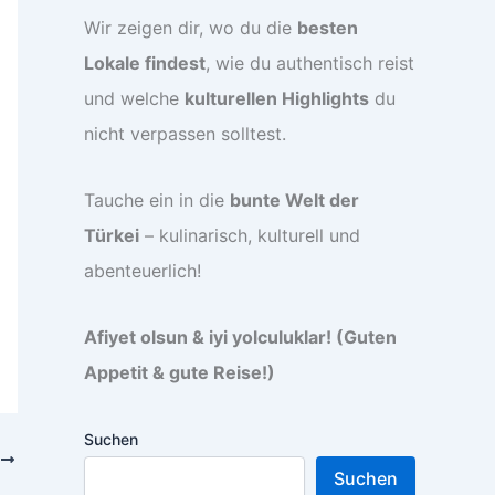
Wir zeigen dir, wo du die
besten
Lokale findest
, wie du authentisch reist
und welche
kulturellen Highlights
du
nicht verpassen solltest.
Tauche ein in die
bunte Welt der
Türkei
– kulinarisch, kulturell und
abenteuerlich!
Afiyet olsun & iyi yolculuklar! (Guten
Appetit & gute Reise!)
Suchen
R
Suchen
pps für Kultur- und Geschichtsliebhaber