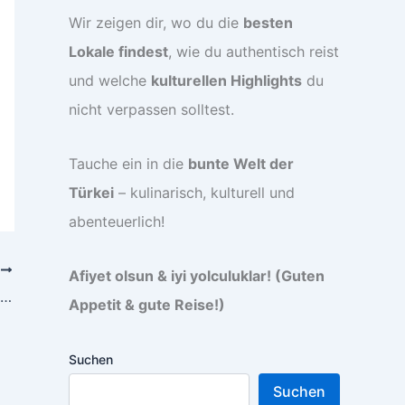
Wir zeigen dir, wo du die
besten
Lokale findest
, wie du authentisch reist
und welche
kulturellen Highlights
du
nicht verpassen solltest.
Tauche ein in die
bunte Welt der
Türkei
– kulinarisch, kulturell und
abenteuerlich!
R
Afiyet olsun & iyi yolculuklar! (Guten
Simit Sesamring Rezept – Der Klassiker aus der türkischen Bäckerei
Appetit & gute Reise!)
Suchen
Suchen